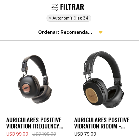
Autonomía (hs):
34
Recomendados
AURICULARES POSITIVE
AURICULARES POSITIVE
VIBRATION FREQUENCY
VIBRATION RIDDIM -
(BLUETOOTH) - NEGRO
SIGNATURE BLACK
USD
99,00
USD
109,00
USD
79,00