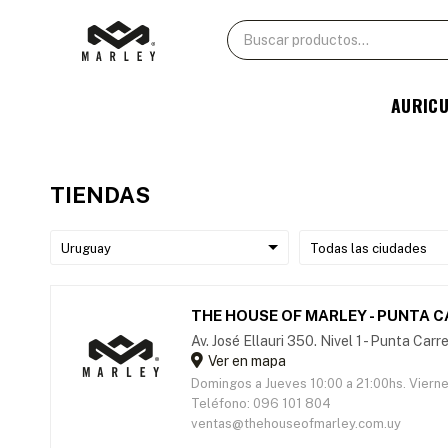
AURIC
TIENDAS
THE HOUSE OF MARLEY - PUNTA 
Av. José Ellauri 350. Nivel 1 - Punta Ca
Ver en mapa
Domingos a Jueves 10:00 a 21:00hs. Viern
Teléfono: 096 101 804
ventas@thehouseofmarley.com.uy