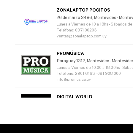
ZONALAPTOP POCITOS
26 de marzo 3486, Montevideo - Montev
Lunes a Viernes de 10 a 18hs - Sábados de
Teléfono: 097100203
ventas@zonalaptop.com.uy
PROMÚSICA
Paraguay 1312, Montevideo - Montevide
Lunes a Viernes de 10:00 a 18:30hs - Sába
Teléfono: 2901 6163 - 091 908 000
info@promusica.uy
DIGITAL WORLD
Paysandú 1325, Montevideo - Montevide
Lunes a Viernes de 9 a 18hs
Teléfono: 2902 1052 - 092 372 020
ventas@digitalworld.com.uy