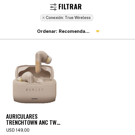
Conexión:
True Wireless
Recomendados
AURICULARES
TRENCHTOWN ANC TWS
- BEIGE
USD
149,00