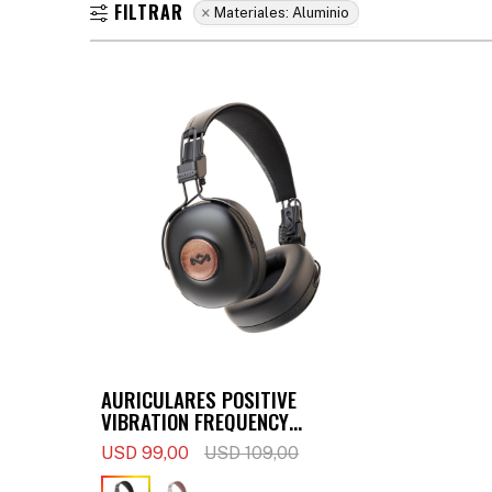
Materiales:
Aluminio
AURICULARES POSITIVE
VIBRATION FREQUENCY
(BLUETOOTH) - NEGRO
USD
99,00
USD
109,00