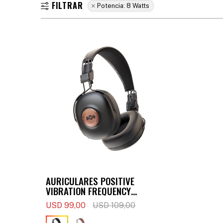
Potencia:
8 Watts
AURICULARES POSITIVE
VIBRATION FREQUENCY
(BLUETOOTH) - NEGRO
USD
99,00
USD
109,00