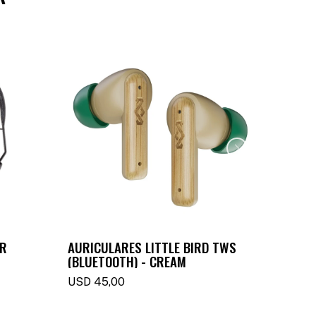
AR
AURICULARES LITTLE BIRD TWS
AURIC
(BLUETOOTH) - CREAM
TWS -
USD
45,00
USD
4