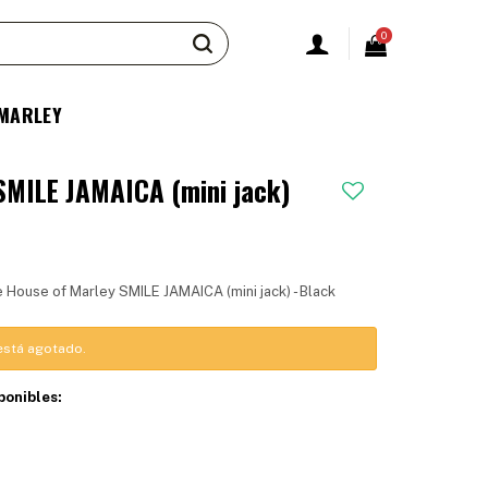
0
 MARLEY
 SMILE JAMAICA (mini jack)
e House of Marley SMILE JAMAICA (mini jack) - Black
 está agotado.
ponibles: