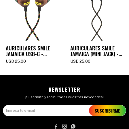
AURICULARES SMILE
AURICULARES SMILE
JAMAICA USB-C -
JAMAICA (MINI JACK) -
RASTA
BRASS
USD
25,00
USD
25,00
NEWSLETTER
¡Suscribite y recibí todas nuestras novedades!
SUSCRIBIRME


