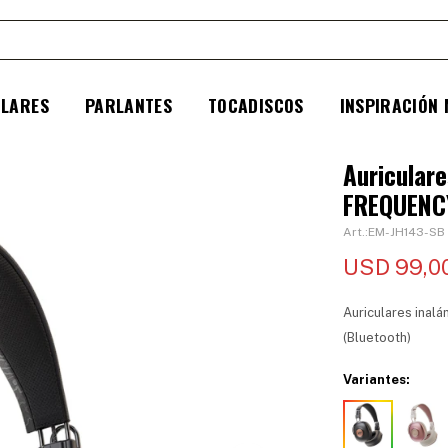
ULARES
PARLANTES
TOCADISCOS
INSPIRACIÓN
Auricular
FREQUENCY
EM-JH143-SB
USD
99,0
Auriculares ina
(Bluetooth)
Variantes: