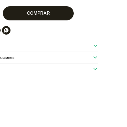
COMPRAR

luciones