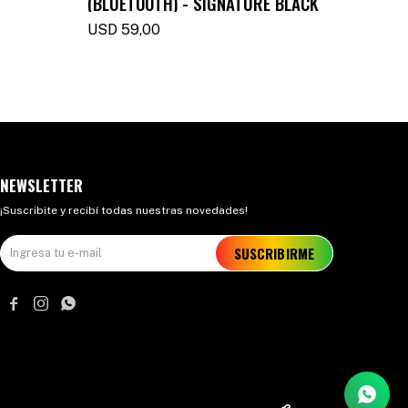
(BLUETOOTH) - SIGNATURE BLACK
TWS - 
USD
59,00
USD
1
NEWSLETTER
¡Suscribite y recibí todas nuestras novedades!
SUSCRIBIRME


