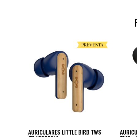
AURICULARES LITTLE BIRD TWS
AURICU