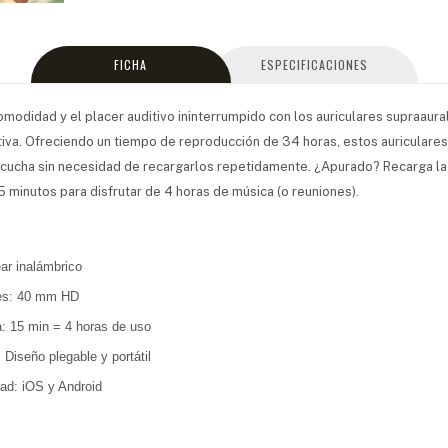
FICHA
ESPECIFICACIONES
modidad y el placer auditivo ininterrumpido con los auriculares supraaura
tiva. Ofreciendo un tiempo de reproducción de 34 horas, estos auriculares
scucha sin necesidad de recargarlos repetidamente. ¿Apurado? Recarga la
5 minutos para disfrutar de 4 horas de música (o reuniones).
ar inalámbrico
res: 40 mm HD
a: 15 min = 4 horas de uso
 Diseño plegable y portátil
dad: iOS y Android