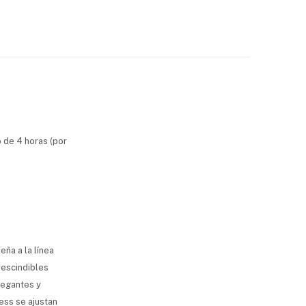
 de 4 horas (por
ña a la línea
rescindibles
legantes y
ess se ajustan