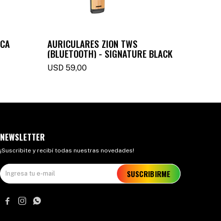
ICA
AURICULARES ZION TWS
AURIC
(BLUETOOTH) - SIGNATURE BLACK
VIBRAT
BLACK
USD
59,00
USD
7
NEWSLETTER
¡Suscribite y recibí todas nuestras novedades!
SUSCRIBIRME


