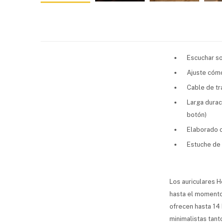
Escuchar so
Ajuste cómo
Cable de tr
Larga durac
botón)
Elaborado c
Estuche de 
Los auriculares H
hasta el momento.
ofrecen hasta 14 
minimalistas tant