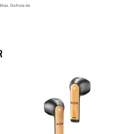
llas. Disfruta de
.
R