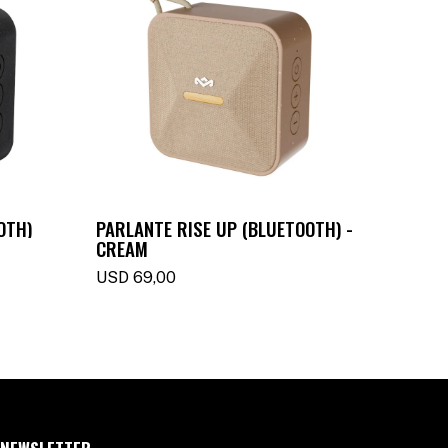
OTH)
PARLANTE RISE UP (BLUETOOTH) -
PARLA
CREAM
(BLUE
USD
69,00
USD
11