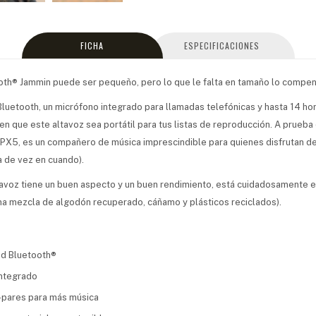
FICHA
ESPECIFICACIONES
ooth® Jammin puede ser pequeño, pero lo que le falta en tamaño lo compen
luetooth, un micrófono integrado para llamadas telefónicas y hasta 14 ho
n que este altavoz sea portátil para tus listas de reproducción. A prueba
 IPX5, es un compañero de música imprescindible para quienes disfrutan del
a de vez en cuando).
avoz tiene un buen aspecto y un buen rendimiento, está cuidadosamente
a mezcla de algodón recuperado, cáñamo y plásticos reciclados).
ad Bluetooth®
integrado
-pares para más música