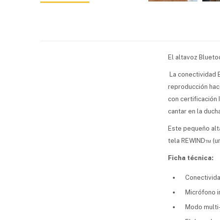
El altavoz Bluet
La conectividad B
reproducción hace
con certificación
cantar en la duch
Este pequeño alt
tela REWIND™ (un
Ficha técnica:
Conectivid
Micrófono 
Modo multi