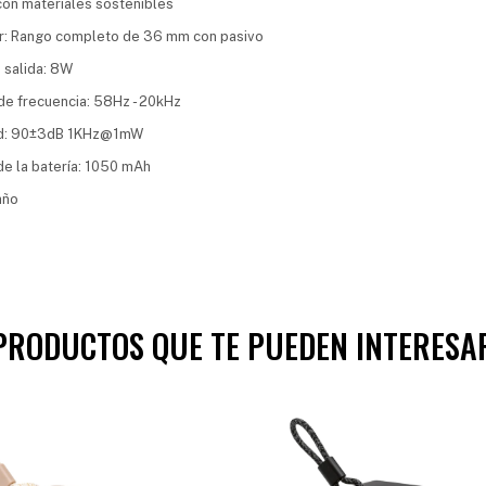
on materiales sostenibles
r: Rango completo de 36 mm con pasivo
 salida: 8W
e frecuencia: 58Hz - 20kHz
ad: 90±3dB 1KHz@1mW
e la batería: 1050 mAh
año
PRODUCTOS QUE TE PUEDEN INTERESA