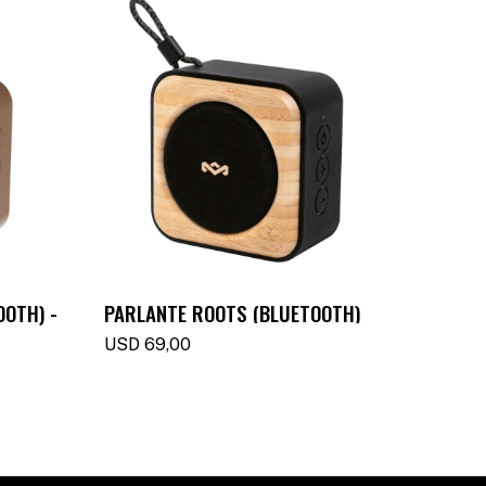
OOTH) -
PARLANTE ROOTS (BLUETOOTH)
PARLA
USD
69,00
USD
6