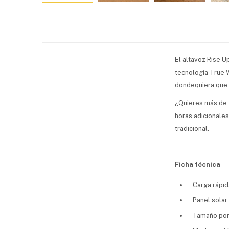
El altavoz Rise U
tecnología True W
dondequiera que t
¿Quieres más de t
horas adicionales
tradicional.
Ficha técnica
Carga rápid
Panel solar
Tamaño por