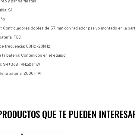
eo y par de fiestas
uida: Sí
año
: Controladores dobles de 57 mm con radiador pasivo montado en la part
batería: TBD
e frecuencia: 60Hz - 20kHz
 la batería: Contenidos en el equipo
ad: 94±3dB 1KHz@1mW
e la batería: 2600 mAh
PRODUCTOS QUE TE PUEDEN INTERESA