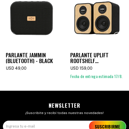
PARLANTE JAMMIN
PARLANTE UPLIFT
(BLUETOOTH) - BLACK
ROOTSHELF
(BLUETOOTH)
USD
49,00
USD
159,00
Fecha de entrega estimada 17/8.
NEWSLETTER
¡Suscribite y recibí todas nuestras novedades!
SUSCRIBIRME