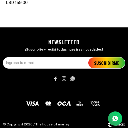
(BLUETOOTH)
USD
159,00
NEWSLETTER
¡Suscribite y recibí todas nuestras novedades!
SUSCRIBIRME



© Copyright 2026 / The house of marley