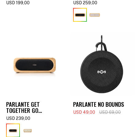
(BLUETOOTH) -
USD
199,00
USD
259,00
SIGNATURE BLACK
PARLANTE GET
PARLANTE NO BOUNDS
TOGETHER GO
USD
49,00
USD
69,00
(BLUETOOTH) -
USD
239,00
SIGNATURE BLACK