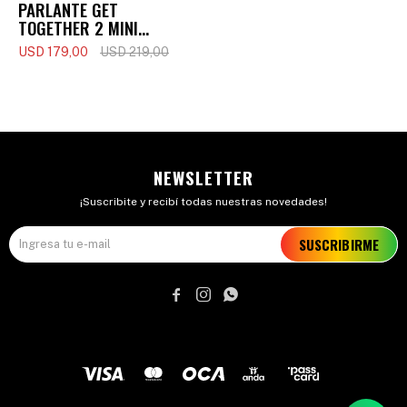
PARLANTE GET
TOGETHER 2 MINI
(BLUETOOTH)
USD
179,00
USD
219,00
NEWSLETTER
¡Suscribite y recibí todas nuestras novedades!
SUSCRIBIRME


