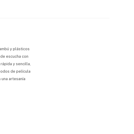
bambú y plásticos
s de escucha con
rápida y sencilla,
modos de película
n una artesanía