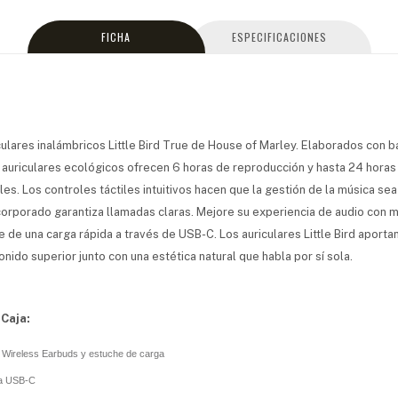
FICHA
ESPECIFICACIONES
ulares inalámbricos Little Bird True de House of Marley. Elaborados con 
s auriculares ecológicos ofrecen 6 horas de reproducción y hasta 24 hora
es. Los controles táctiles intuitivos hacen que la gestión de la música sea 
corporado garantiza llamadas claras. Mejore su experiencia de audio con 
te de una carga rápida a través de USB-C. Los auriculares Little Bird aporta
onido superior junto con una estética natural que habla por sí sola.
 Caja:
ue Wireless Earbuds y estuche de carga
ga USB-C