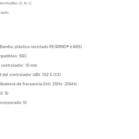
lmohadillas (S, M, L)
rápido
 Bambú, plástico reciclado REGRIND® (rABS)
patibles: SBC
 controlador: 10 mm
d del controlador (dB): 102.5 (±3)
inámica de frecuencia (Hz): 20Hz - 20kHz
l: Sí
ncorporado: Sí