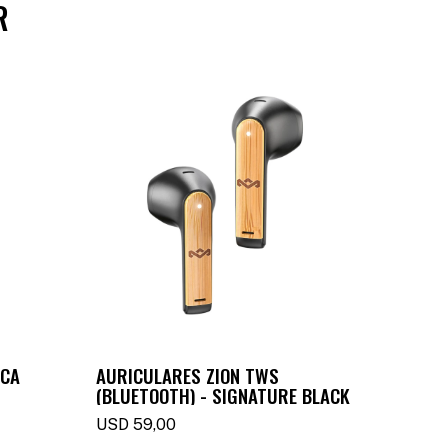
R
ICA
AURICULARES ZION TWS
AURIC
(BLUETOOTH) - SIGNATURE BLACK
VIBRAT
BLACK
USD
59,00
USD
7