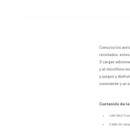
Conozca los auric
reciclados, esto
3 cargas adicional
y el micrófono in
y juegos y disfru
consciente y un s
Contenido de la
Little Bird Tr
Cable de car