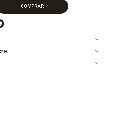
COMPRAR

ones