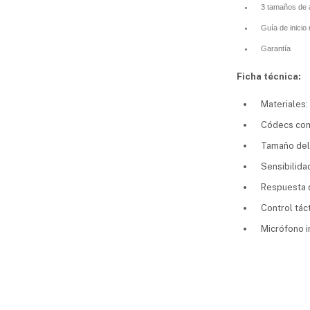
3 tamaños de a
Guía de inicio 
Garantía
Ficha técnica:
Materiales:
Códecs com
Tamaño del
Sensibilida
Respuesta d
Control tácti
Micrófono i