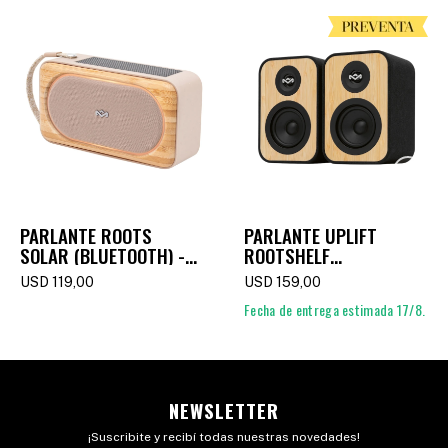
PARLANTE ROOTS
PARLANTE UPLIFT
SOLAR (BLUETOOTH) -
ROOTSHELF
CREAM
(BLUETOOTH)
USD
119,00
USD
159,00
Fecha de entrega estimada 17/8.
NEWSLETTER
¡Suscribite y recibí todas nuestras novedades!