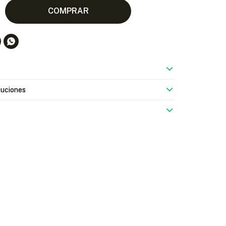
COMPRAR

luciones