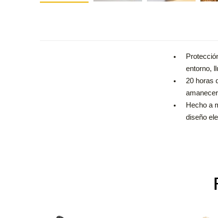
Protecció
entorno, l
20 horas 
amanecer h
Hecho a m
diseño ele