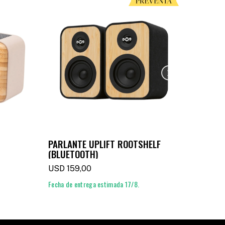
PARLANTE UPLIFT ROOTSHELF
PARLA
(BLUETOOTH)
(BLUE
USD
159,00
USD
1
Fecha de entrega estimada 17/8.