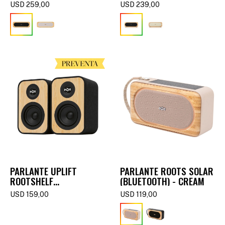
(BLUETOOTH) -
(BLUETOOTH) -
USD
259,00
USD
239,00
SIGNATURE BLACK
SIGNATURE BLACK
PARLANTE UPLIFT
PARLANTE ROOTS SOLAR
ROOTSHELF
(BLUETOOTH) - CREAM
(BLUETOOTH)
USD
159,00
USD
119,00